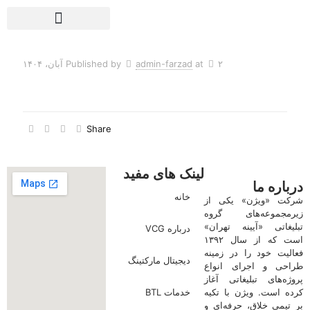
عکاسی و ساخت تیزر
درباره VCG
خدمات BTL
۲ آبان، ۱۴۰۴
at
admin-farzad
Published by
Share
لینک های مفید
درباره ما
خانه
شرکت «ویژن» یکی از
زیرمجموعه‌های گروه
تبلیغاتی «آیینه تهران»
درباره VCG
است که از سال ۱۳۹۲
فعالیت خود را در زمینه
دیجیتال مارکتینگ
طراحی و اجرای انواع
پروژه‌های تبلیغاتی آغاز
کرده است. ویژن با تکیه
خدمات BTL
بر تیمی خلاق، حرفه‌ای و